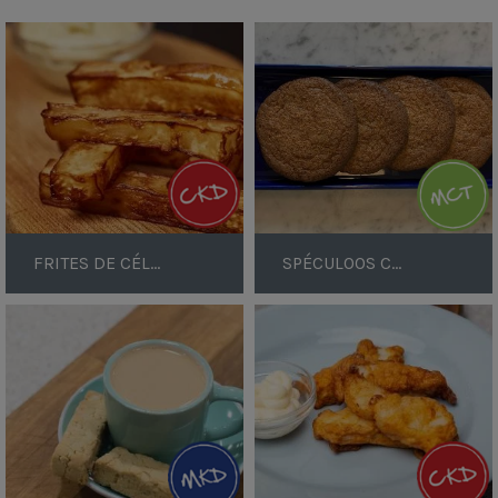
page
page
Frites
Spéculoos
de
cétogène
céléri
FRITES DE CÉLÉRI
SPÉCULOOS CÉTOGÈNE
Biscotti
Goujons
de
morue