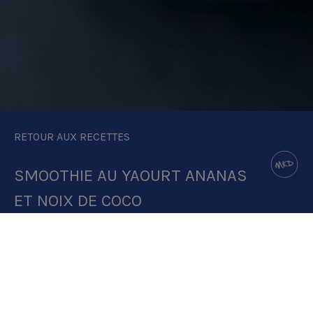
RETOUR AUX RECETTES
SMOOTHIE AU YAOURT ANANAS
ET NOIX DE COCO
2,6 : 1