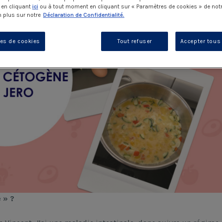
 en cliquant
ici
ou à tout moment en cliquant sur « Paramètres de cookies » de notr
 plus sur notre
Déclaration de Confidentialité.
es de cookies
Tout refuser
Accepter tous
 » ?