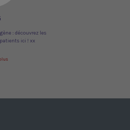
G
gène : découvrez les
atients ici ! xx
plus