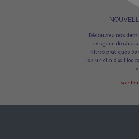
NOUVELL
Découvrez nos derniè
cétogène de chacun
filtres pratiques p
en un clin d'œil les 
c
Voir tou