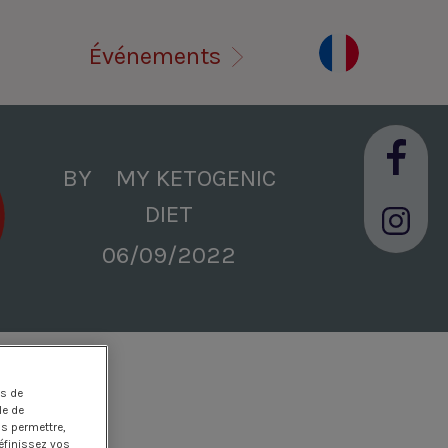
Événements
BY MY KETOGENIC
DIET
06/09/2022
es de
le de
us permettre,
éfinissez vos