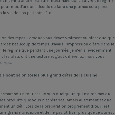
e Vincent. J’ai une maladie intestinale, donc suivre un régime
pour moi. J’ai donc décidé de faire une journée céto parce
la vie de nos patients céto.
ation des repas. Lorsque vous devez vraiment cuisiner quelque
 perdez beaucoup de temps. J’avais l’impression d’être dans la
vi le régime que pendant une journée, je n’en ai évidemment
ûr, les plats ont une texture et goût différents, mais vous
temps.
els sont selon toi les plus grand défis de la cuisine
upermarché. En tout cas, je suis quelqu’un qui n’aime pas du
 des produits que vous n’achèteriez jamais autrement et que
ment un défi. Lors de la préparation proprement dite, il est
une grande précision et de ne pas utiliser plus que ce qui est