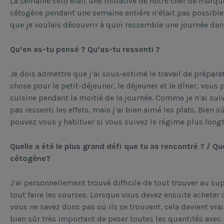
La semaine céto était une initiative de notre chef de marqu
cétogène pendant une semaine entière n’était pas possible 
que je voulais découvrir à quoi ressemble une journée dans 
Qu’en as-tu pensé ? Qu’as-tu ressenti ?
Je dois admettre que j’ai sous-estimé le travail de prépar
chose pour le petit-déjeuner, le déjeuner et le dîner, vous
cuisine pendant la moitié de la journée. Comme je n’ai sui
pas ressenti les effets, mais j’ai bien aimé les plats. Bien s
pouvez vous y habituer si vous suivez le régime plus long
Quelle a été le plus grand défi que tu as rencontré ? / Qu
cétogène?
J’ai personnellement trouvé difficile de tout trouver au s
tout faire les courses. Lorsque vous devez ensuite acheter
vous ne savez donc pas où ils se trouvent, cela devient vrai
bien sûr très important de peser toutes les quantités avec 