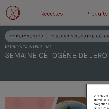
Skip
to
Recettes
Produits
main
content
MYKETOGENICDIET
>
BLOGS
>
SEMAINE CÉTOGÈ
RETOUR À TOUS LES BLOGS
SEMAINE CÉTOGÈNE DE JERO
En cliquant
premières et
navigation 
ainsi qu’à 